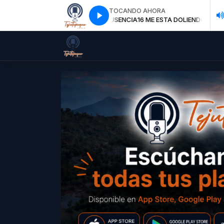
TOCANDO AHORA
mañanero campesino con Tejutepeque Radio
16 ME ESTA DOLIENDO SU AUSENCIA
16 ME ESTA DOLIENDO SU AUSE
El mañanero campesino con