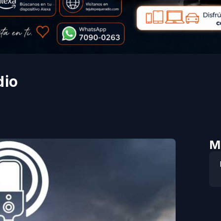
dio
M